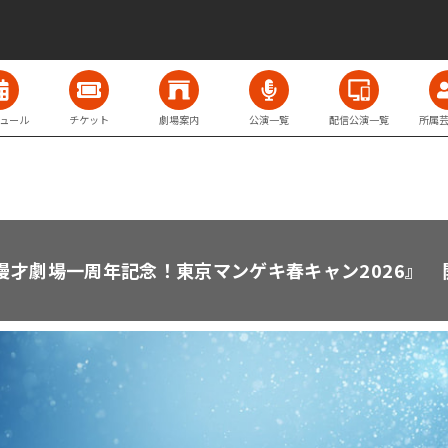
ュール
チケット
劇場案内
公演一覧
配信公演一覧
所属
漫才劇場一周年記念！東京マンゲキ春キャン2026』 