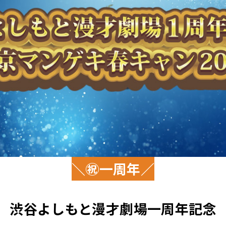
＼㊗一周年／
渋谷よしもと漫才劇場一周年記念