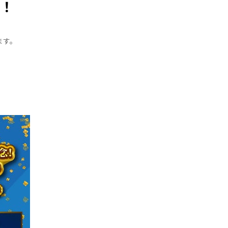
定！
ます。