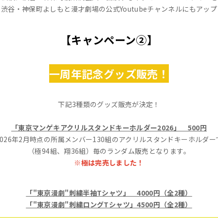
渋谷・神保町よしもと漫才劇場の公式Youtubeチャンネルにもアッ
【キャンペーン②】
一周年記念グッズ販売！
下記3種類のグッズ販売が決定！
「東京マンゲキアクリルスタンドキーホルダー2026」 500円
2026年2月時点の所属メンバー130組のアクリルスタンドキーホルダー
（極94組、翔36組）毎のランダム販売となります。
※極は完売しました！
「"東京漫劇"刺繍半袖Tシャツ」 4000円（全2種）
「"東京漫劇"刺繍ロングTシャツ」4500円（全2種）