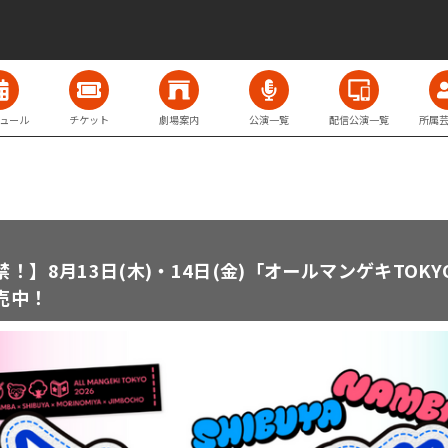
ュール
チケット
劇場案内
公演一覧
配信公演一覧
所属
！】8月13日(木)・14日(金)「オールマンゲキTOK
売中！