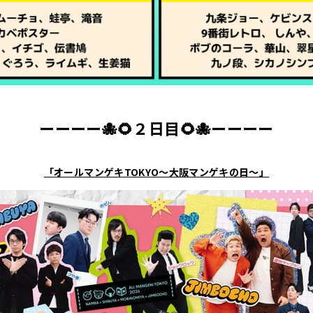
ーーーー
🐙🌻２日目🌻
🐙
ーーーー
「オールマンゲキTOKYO～大阪マンゲキの日～」